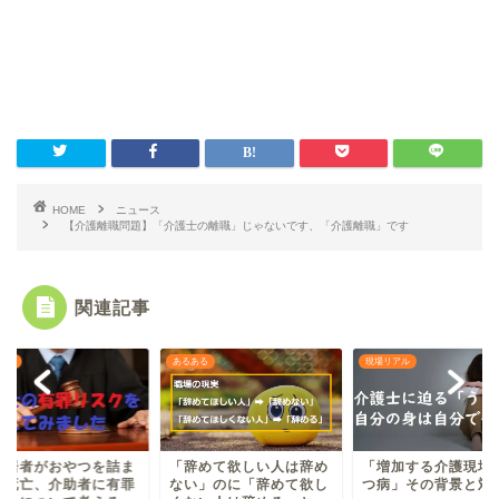
HOME
ニュース
【介護離職問題】「介護士の離職」じゃないです、「介護離職」です
関連記事
ース
あるある
現場リアル
入居者がおやつを詰ま
「辞めて欲しい人は辞め
「増加する介護現場
せ死亡、介助者に有罪
ない」のに「辞めて欲し
つ病」その背景と対