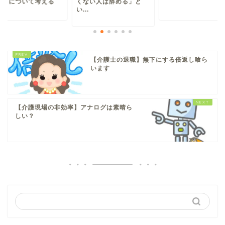
決」について考える
くない人は辞める」と
い...
【介護士の退職】無下にする倍返し喰ら
います
【介護現場の非効率】アナログは素晴ら
しい？