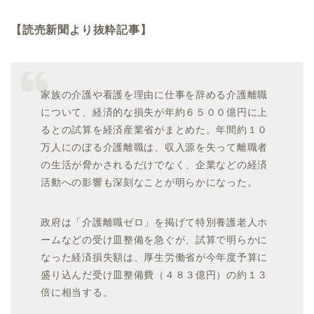
【読売新聞より抜粋記事】
家族の介護や看護を理由に仕事を辞める介護離職
について、
経済的な損失が年約６５００億円に上
るとの試算を経済産業省がま
とめた。年間約１０
万人にのぼる介護離職は、
収入源を失って離職者
の生活が脅かされるだけでなく、
企業などの経済
活動への影響も深刻なことが明らかになった。
政府は「介護離職ゼロ」
を掲げて特別養護老人ホ
ームなどの受け皿整備を急ぐが、
試算で明らかに
なった経済損失額は、
厚生労働省が今年度予算に
盛り込んだ受け皿整備費（４８３億円）
の約１３
倍に相当する。