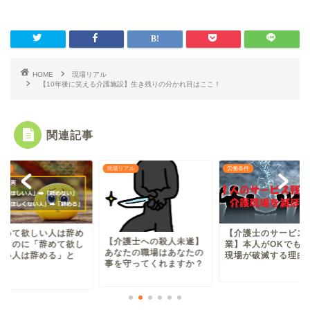
HOME
現場リアル
【10年後に笑える介護施設】生き残りの分かれ目はここ！
関連記事
ある
現場リアル
労働条件
辞めて欲しい人は辞め
【介護士のサービス
【介護士への殺人未遂】
い」のに「辞めて欲し
業】本人がOKでも
あなたの職場はあなたの
ない人は辞める」と
現場が破滅する理由
事を守ってくれますか？
.